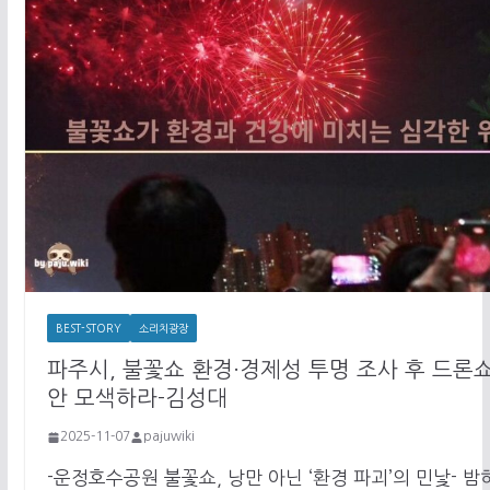
BEST-STORY
소리치광장
파주시, 불꽃쇼 환경·경제성 투명 조사 후 드론쇼
안 모색하라-김성대
2025-11-07
pajuwiki
-운정호수공원 불꽃쇼, 낭만 아닌 ‘환경 파괴’의 민낯- 