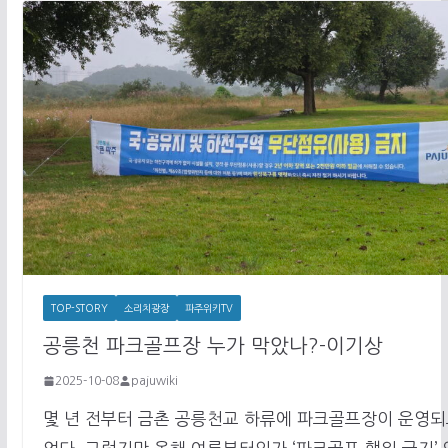
TOP-STORY
소리치광장
파주위키TV
공릉천 파크골프장 누가 막았나?-이기상
2025-10-08
pajuwiki
몇 년 전부터 금촌 공릉천교 하류에 파크골프장이 운영되