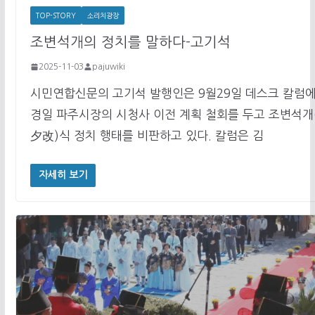
TOP-STORY
소리치광장
조변석개의 정치를 말하다-고기석
2025-11-03
pajuwiki
시민연합신문의 고기석 발행인은 9월29일 데스크 칼럼에
경일 파주시장의 시청사 이전 계획 철회를 두고 조변석개
夕改)식 정치 행태를 비판하고 있다. 칼럼은 김
자세히 보기