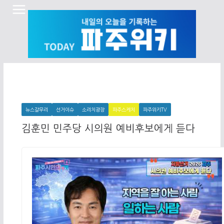
Skip
to
content
뉴스갈무리
선거이슈
소리치광장
파주스케치
파주위키TV
김훈민 민주당 시의원 예비후보에게 듣다