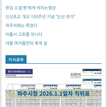
한강 소설’흰’에게 바치는영상
신산초교 개교 100주년 기념 “신산 찬가”
파주의회는 죽었다
아를서 고흐를 만나다
네팔 여자들만의 축제 날
지식공유