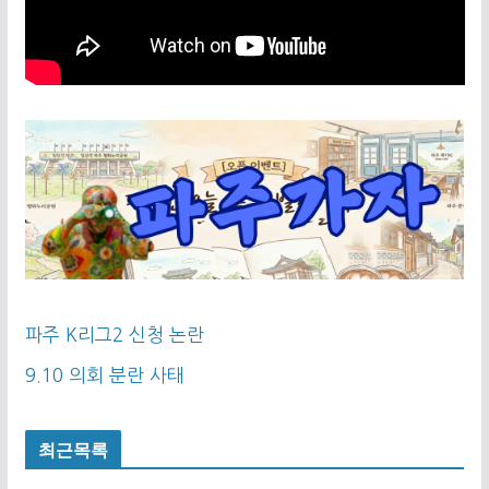
파주 K리그2 신청 논란
9.10 의회 분란 사태
최근목록