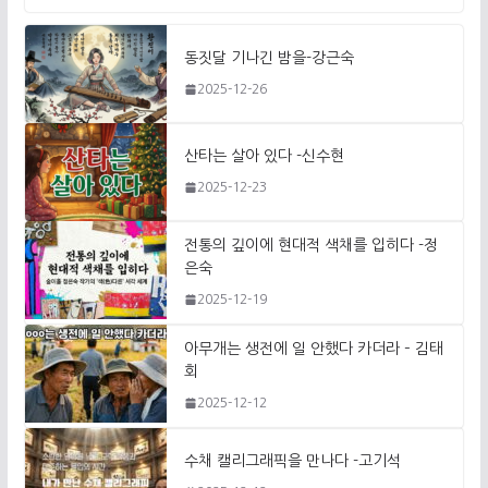
동짓달 기나긴 밤을-강근숙
2025-12-26
산타는 살아 있다 -신수현
2025-12-23
전통의 깊이에 현대적 색채를 입히다 -정
은숙
2025-12-19
아무개는 생전에 일 안했다 카더라 – 김태
회
2025-12-12
수채 캘리그래픽을 만나다 -고기석