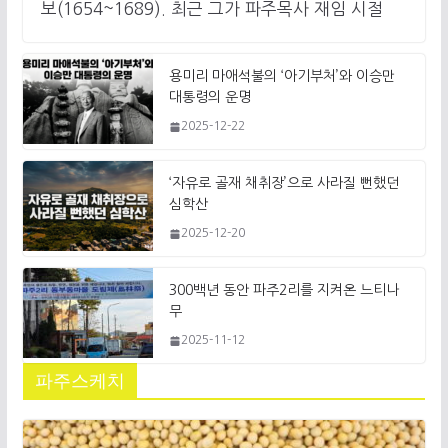
보(1654~1689). 최근 그가 파주목사 재임 시절
용미리 마애석불의 ‘아기부처’와 이승만
대통령의 운명
2025-12-22
‘자유로 골재 채취장’으로 사라질 뻔했던
심학산
2025-12-20
300백년 동안 파주2리를 지켜온 느티나
무
2025-11-12
파주스케치