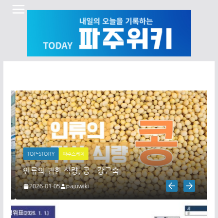
Skip
to
content
TOP-STORY
파주스케치
인류의 귀한 식량, 콩 – 강근숙
2026-01-05
pajuwiki